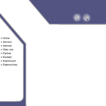
» Home
» Service
» Internet
» Über uns
» Partner
» Kontakt
» Impressum
» Datenschutz