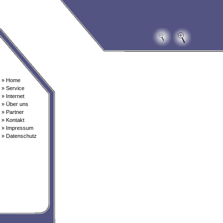
» Home
» Service
» Internet
» Über uns
» Partner
» Kontakt
» Impressum
» Datenschutz