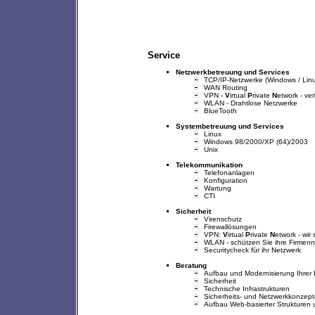
Service
Netzwerkbetreuung und Services
TCP/IP-Netzwerke (Windows / Linux 
WAN Routing
VPN -
V
irtual
P
rivate
N
etwork - ve
WLAN - Drahtlose Netzwerke
BlueTooth
Systembetreuung und Services
Linux
Windows 98/2000/XP (64)/2003
Unix
Telekommunikation
Telefonanlagen
Konfiguration
Wartung
CTI
Sicherheit
Virenschutz
Firewallösungen
VPN:
V
irtual
P
rivate
N
etwork - wir
WLAN - schützen Sie ihre Firmenn
Securitycheck für ihr Netzwerk
Beratung
Aufbau und Modernisierung Ihrer I
Sicherheit
Technische Infrastrukturen
Sicherheits- und Netzwerkkonzep
Aufbau Web-basierter Strukturen