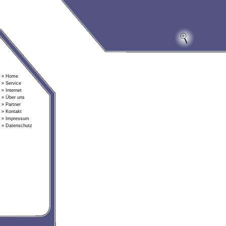
» Home
» Service
» Internet
» Über uns
» Partner
» Kontakt
» Impressum
» Datenschutz