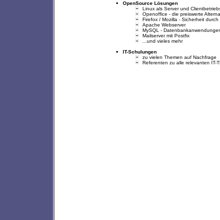
OpenSource Lösungen
Linux als Server und Clientbetrie
Openoffice - die preiswerte Altern
Firefox / Mozilla - Sicherheit du
Apache Webserver
MySQL - Datenbankanwendunge
Mailserver mit Postfix
...und vieles mehr
IT-Schulungen
zu vielen Themen auf Nachfrage
Referenten zu alle relevanten IT