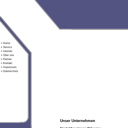
» Home
» Service
» Internet
» Über uns
» Partner
» Kontakt
» Impressum
» Datenschutz
Unser Unternehmen