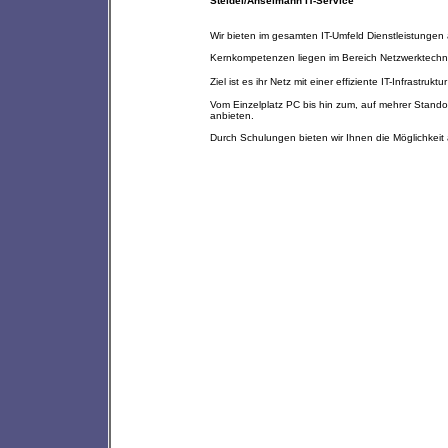
Steidel/Anselmann IT-Service
Wir bieten im gesamten IT-Umfeld Dienstleistungen 
Kernkompetenzen liegen im Bereich Netzwerktechni
Ziel ist es ihr Netz mit einer effiziente IT-Infras
Vom Einzelplatz PC bis hin zum, auf mehrer Standor
anbieten.
Durch Schulungen bieten wir Ihnen die Möglichkei